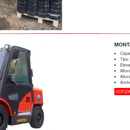
MONT
Capa
Tipo
Elev
Altur
Altur
Anch
COTIZ