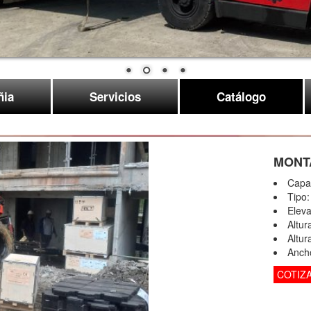
ia
Servicios
Catálogo
MONT
Capa
Tipo
Elev
Altur
Altur
Anch
COTIZ